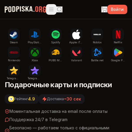
Перейти к основному содержимому
Войти
Steam
PlayStation
Spotify
Apple iTunes
Roblox
Netflix
Nintendo
Xbox
PUBG Mobile
Valorant
Battle.net
Google Play
Telegram Stars
Telegram Premium
Подарочные карты и подписки
4.9
~30 сек
Рейтинг
Доставка
Моментальная доставка на email после оплаты
Поддержка 24/7 в Telegram
Безопасно — работаем только с официальными