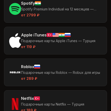
Spotify
Spotify Premium Individual на 12 месяцев —
подключение к вашему аккаунту по
от
2799
₽
одноразовой ссылке
Apple iTunes
Подарочные карты Apple iTunes — Турция
от
119
₽
Roblox
Подарочные карты Roblox — Robux для игры
от
289
₽
Netflix
Подарочные карты Netflix — Турция
от
189
₽