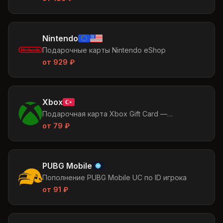
Nintendo
Подарочные карты Nintendo eShop
от
929
₽
Xbox
Подарочная карта Xbox Gift Card —
пополняйте баланс Microsoft Store в Турции
от
79
₽
PUBG Mobile
Пополнение PUBG Mobile UC по ID игрока
от
91
₽