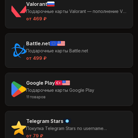
Valorant
Подарочные карты Valorant — пополнение VP
Россия
от
469
₽
Battle.net
Подарочные карты Battle.net
от
499
₽
Google Play
Подарочные карты Google Play
11
товаров
Telegram Stars
Покупка Telegram Stars по username
получателя
от
79
₽