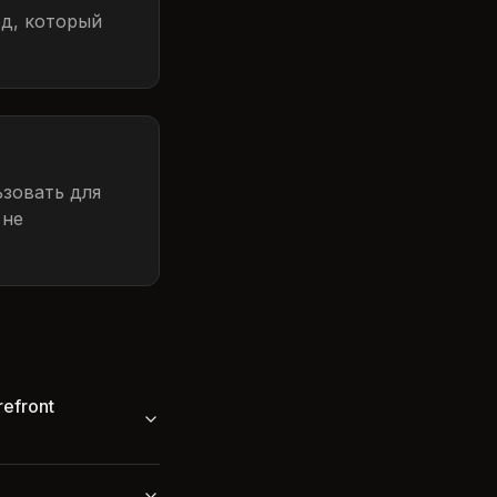
од, который
зовать для
 не
efront