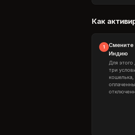
Как активи
Смените 
1
Индию
Для этого
три услови
кошелька,
оплаченны
отключенн