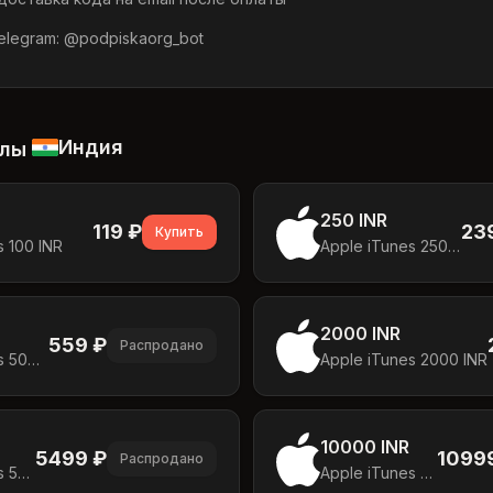
legram: @podpiskaorg_bot
Индия
алы
250 INR
119
₽
23
Купить
s 100 INR
Apple iTunes 250 INR
2000 INR
559
₽
Распродано
Apple iTunes 500 INR
Apple iTunes 2000 INR
10000 INR
5499
₽
1099
Распродано
Apple iTunes 5000 INR
Apple iTunes 10000 INR