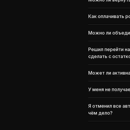
Как оплачивать р
Можно ли объедин
Решил перейти на
сделать с остатк
Может ли активна
У меня не получа
Я отменил все ав
чём дело?