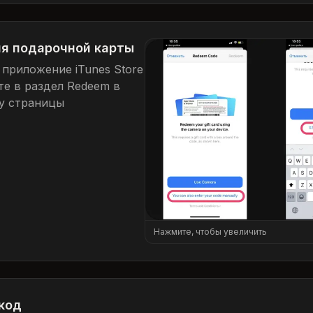
я подарочной карты
 приложение iTunes Store
те в раздел Redeem в
у страницы
Нажмите, чтобы увеличить
код