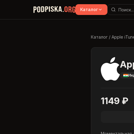
Перейти к основному содержимому
Каталог
Каталог
/
Apple iTun
App
Ин
1149
₽
Моментальная д