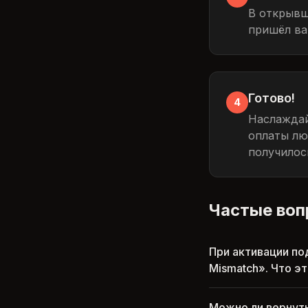
В открывш
пришёл ва
Готово!
4
Наслаждай
оплаты люб
получилось
Частые во
При активации по
Mismatch». Что эт
Можно ли вернуть