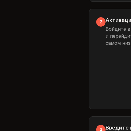
Активаци
2
Войдите в
и перейди
самом низ
Введите 
3