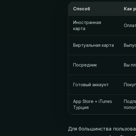
Способ
Как 
Иностранная
Оплат
карта
Виртуальная карта
Выпус
Посредник
Вы пл
Готовый аккаунт
Покуп
App Store + iTunes
Подпи
Турция
попо
Для большинства пользова