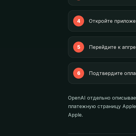
Откройте приложен
Перейдите к апгр
Подтвердите оплат
OpenAI отдельно описывае
платежную страницу Apple.
Apple.