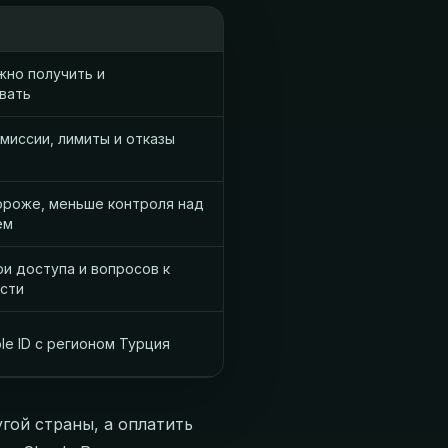
жно получить и
вать
миссии, лимиты и отказы
роже, меньше контроля над
ем
ри доступа и вопросов к
сти
le ID с регионом Турция
гой страны, а оплатить