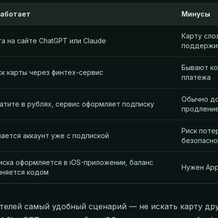
работает
Минусы
Карту сло
а на сайте ChatGPT или Claude
поддержи
Бывают ко
к карты через финтех-сервис
платежа
Обычно до
атите в рублях, сервис оформляет подписку
продлени
Риск поте
ается аккаунт уже с подпиской
безопасно
ска оформляется в iOS-приложении, баланс
Нужен App
лняется кодом
телей самый удобный сценарий — не искать карту дру