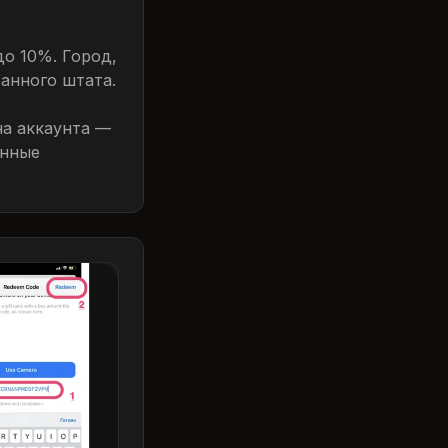
до 10%. Город,
ранного штата.
на аккаунта —
анные