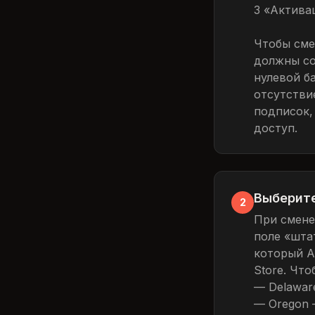
3 «Актива
Чтобы сме
должны со
нулевой б
отсутстви
подписок,
доступ.
Выберите
2
При смене
поле «штат
который A
Store. Чт
— Delawar
— Oregon