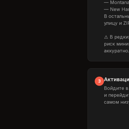
— Montan
— New Ha
В остальн
улицу и Z
⚠️ В редк
риск мини
аккуратно
Активаци
3
Войдите в
и перейди
самом низ