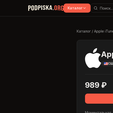
Перейти к основному содержимому
Каталог
Каталог
/
Apple iTun
Ap
С
989
₽
Моментальная д