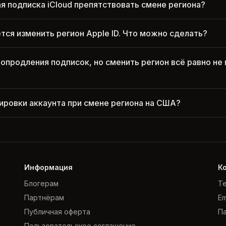
я подписка iCloud препятствовать смене региона?
ется изменить регион Apple ID. Что можно сделать?
топродления подписок, но сменить регион всё равно не 
кировки аккаунта при смене региона на США?
Информация
К
Блогерам
Te
Партнёрам
Em
Публичная оферта
Па
Пользовательское соглашение