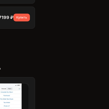
7199
₽
Купить
А