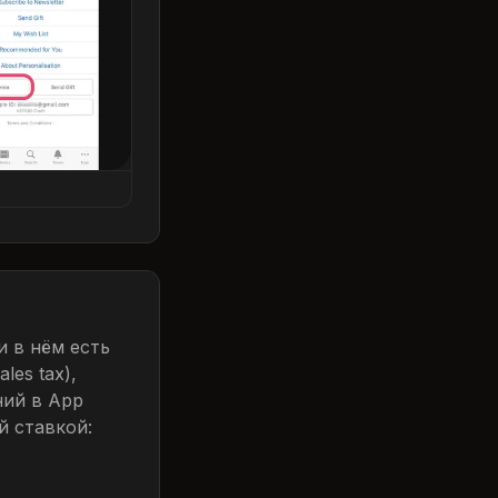
и в нём есть
les tax),
ний в App
й ставкой: