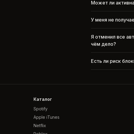
Может ли активна
У меня не получа
Я отменил все ав
чём дело?
Есть ли риск бло
Каталог
Spotify
Apple iTunes
Netflix
Roblox