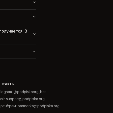
получается. В
онтакты
legram: @podpiskaorg_bot
ail: support@podpiska.org
ртнёрам: partnerka@podpiska.org