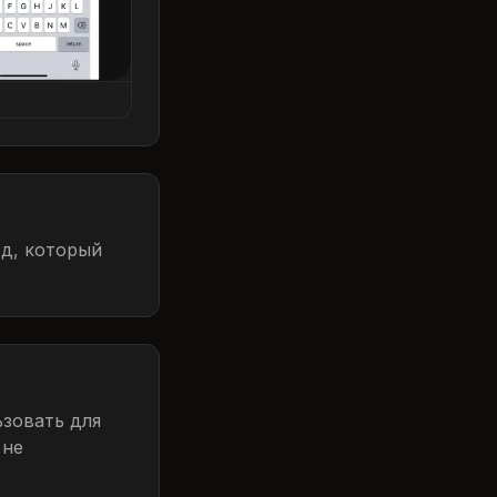
од, который
зовать для
 не