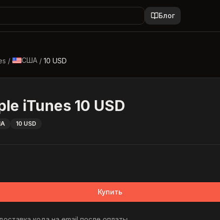
Блог
США
es
/
/
10 USD
ple iTunes 10 USD
ША
10 USD
Купить
оставка кода на email после оплаты