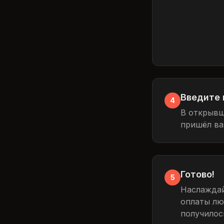
Введите 
4
В открывш
пришёл ва
Готово!
5
Наслаждай
оплаты люб
получилось