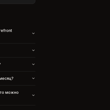
efront
?
 месяц?
Что можно