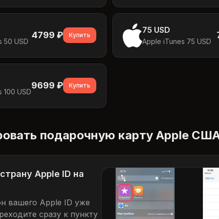
75 USD
4799
₽
Купить
s 50 USD
Apple iTunes 75 USD
9699
₽
Купить
s 100 USD
ровать подарочную карту Apple СШ
страну Apple ID на
он вашего Apple ID уже
еходите сразу к пункту