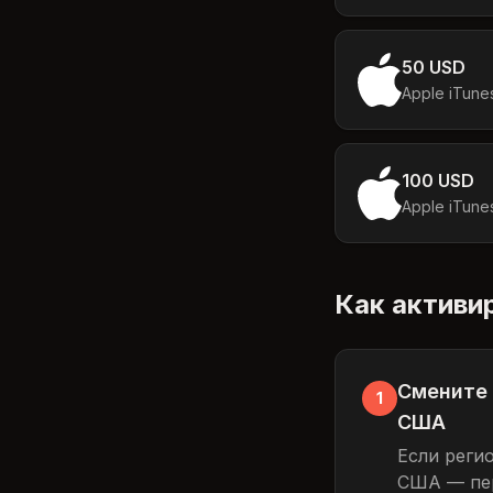
50 USD
Apple iTune
100 USD
Apple iTune
Как активи
Смените 
1
США
Если реги
США — пер