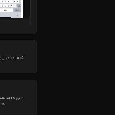
од, который
зовать для
 не