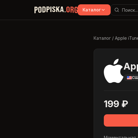
Перейти к основному содержимому
Каталог
Каталог
/
Apple iTun
Ap
С
199
₽
Моментальная д