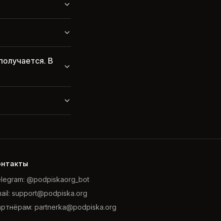
получается. В
онтакты
legram: @podpiskaorg_bot
ail: support@podpiska.org
ртнёрам: partnerka@podpiska.org