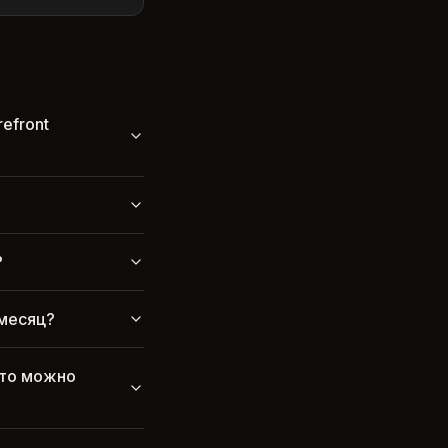
efront
?
 месяц?
Что можно