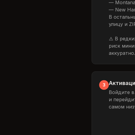
— Montan
— New Ha
В остальн
улицу и Z
⚠️ В редк
риск мини
аккуратно
Активаци
3
Войдите в
и перейди
самом низ