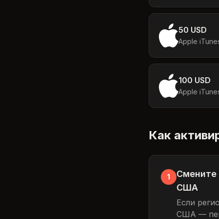
50 USD
Apple iTune
100 USD
Apple iTune
Как активи
Смените 
1
США
Если реги
США — пер