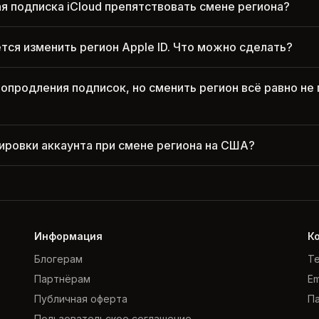
я подписка iCloud препятствовать смене региона?
ется изменить регион Apple ID. Что можно сделать?
топродления подписок, но сменить регион всё равно не 
кировки аккаунта при смене региона на США?
Информация
К
Блогерам
Te
Партнёрам
Em
Публичная оферта
Па
Пользовательское соглашение