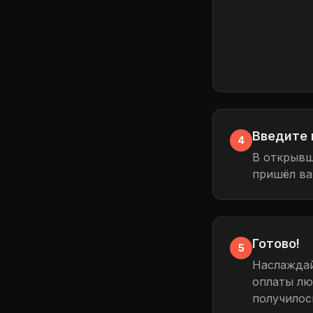
Введите 
4
В открывш
пришёл ва
Готово!
5
Наслаждай
оплаты люб
получилось