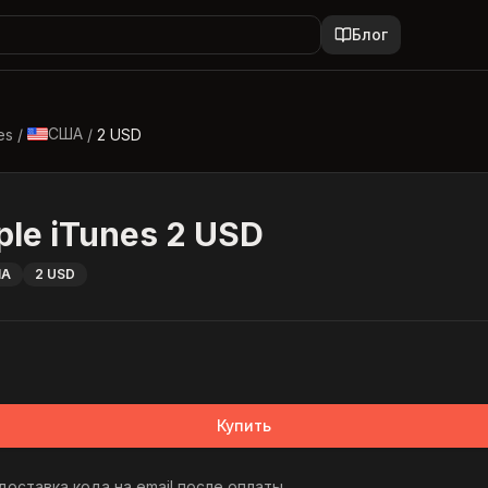
Блог
США
es
/
/
2 USD
ple iTunes 2 USD
ША
2 USD
Купить
оставка кода на email после оплаты