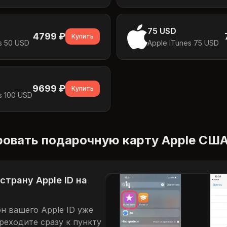
75 USD
4799
₽
Купить
s 50 USD
Apple iTunes 75 USD
9699
₽
Купить
s 100 USD
ровать подарочную карту Apple СШ
страну Apple ID на
он вашего Apple ID уже
еходите сразу к пункту