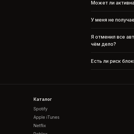
Может ли активна
У меня не получа
Я отменил все ав
чём дело?
Есть ли риск бло
Каталог
Spotify
Apple iTunes
Netflix
Roblox