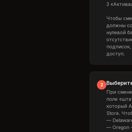
3 «Актива
Чтобы сме
должны со
нулевой б
отсутстви
подписок,
доступ.
Выберите
2
При смене
поле «штат
который A
Store. Чт
— Delawar
— Oregon