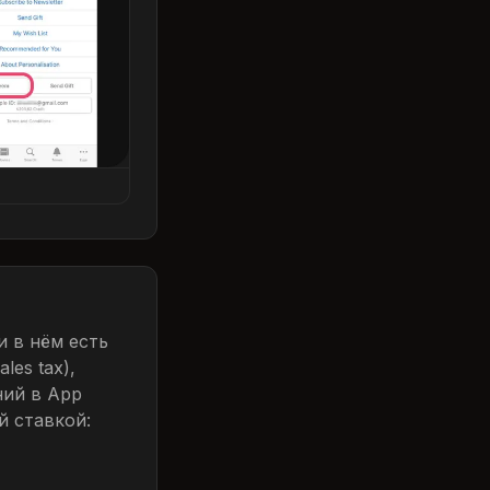
и в нём есть
les tax),
ний в App
й ставкой: