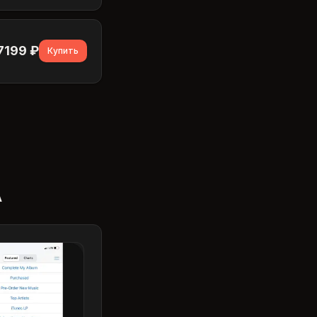
7199
₽
Купить
А