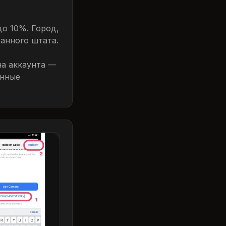
до 10%. Город,
ранного штата.
на аккаунта —
анные