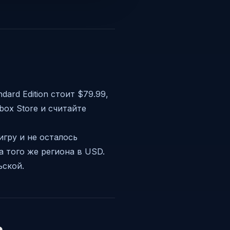
ard Edition стоит $79.99,
box Store и считайте
игру и не осталось
а того же региона в USD.
ьской.