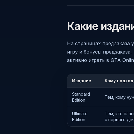
Какие издан
На страницах предзаказа ук
игру и бонусы предзаказа,
активно играть в GTA Onli
Издание
Кому подход
Standard
Тем, кому нуж
Edition
Ultimate
Тем, кто план
Edition
с первого дня