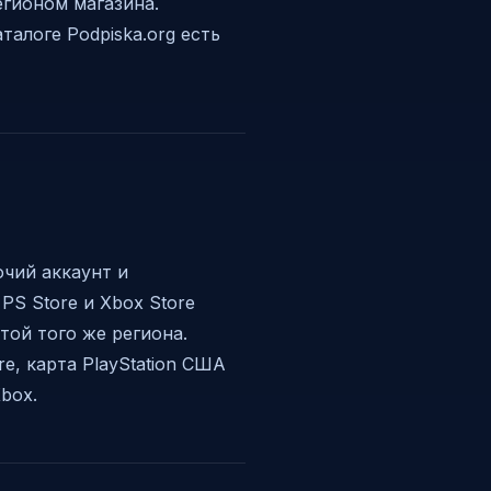
егионом магазина.
каталоге Podpiska.org есть
очий аккаунт и
S Store и Xbox Store
той того же региона.
e, карта PlayStation США
box.