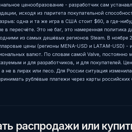
нальное ценообразование - разработчик сам устанав
ндации, исходя из паритета покупательной способнос
азрыв: одна и та же игра в США стоит $60, а где-ниб
е в пересчёте. Это не баг, это намеренная политика д
одними из самых дешёвых регионов Steam. В ноябре 2
лларовые цены (регионы MENA-USD и LATAM-USD) - и
иональных валют. По словам самой Valve, постоянно 
зуемым и для разработчиков, и для покупателей. Цен
а не в лирах или песо. Для России ситуация изменила
принимать рублёвые платежи через карты российских 
ать распродажи или купит