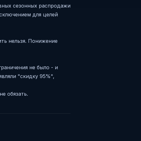
лавных сезонных распродажи
 исключением для целей
ить нельзя. Понижение
граничения не было - и
являли "скидку 95%",
не обязать.